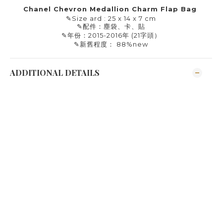
Chanel Chevron Medallion Charm Flap Bag
✎
Size ard : 25 x 14 x 7 cm
✎
配件：塵袋、卡、貼
✎
年份：
2015-2016
年
(
21
字頭）
✎
新舊程度：
88%new
ADDITIONAL DETAILS