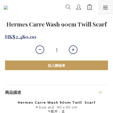
Hermes Carre Wash 90cm Twill Scarf
HK$2,480.00
加入購物車
商品描述
Hermes Carre Wash 90cm Twill
Scarf
✎
Size ard : 90 x 90 cm
✎
配件：盒