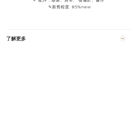
✎ 配件：塵袋、肩帶、 後備釘、書仔
✎新舊程度: 85%new
了解更多